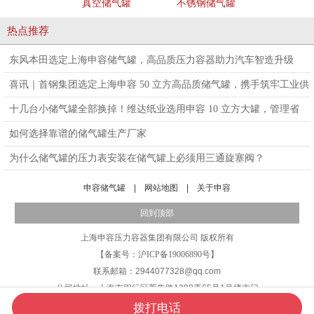
真空储气罐
不锈钢储气罐
碳钢储
热点推荐
东风本田选定上海申容储气罐，高品质压力容器助力汽车智造升级
喜讯｜首钢集团选定上海申容 50 立方高品质储气罐，携手筑牢工业供
气保障防线
十几台小储气罐全部换掉！维达纸业选用申容 10 立方大罐，管理省
心、安全升级！
如何选择靠谱的储气罐生产厂家
为什么储气罐的压力表安装在储气罐上必须用三通旋塞阀？
申容储气罐
|
网站地图
|
关于申容
回到顶部
上海申容压力容器集团有限公司
版权所有
【备案号：
沪ICP备19006890号
】
联系邮箱：2944077328@qq.com
公司地址：上海市闵行区莘朱路1398弄65号1号楼南门
拨打电话
电话咨询
产品中心
客户案例
联系申容