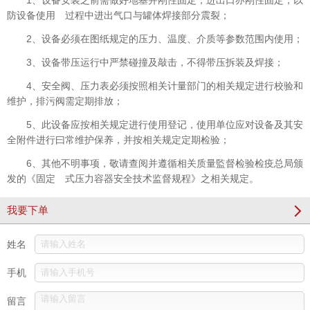
1、设备安装之前需做好地基并刚性固定，进出口亦刚性固定，以
防设备使用 过程中进出气口与罐体焊接部分震裂；
2、设备必须在图纸规定的压力、温度、介质等参数范围内使用；
3、设备带压运行中严禁碰撞及敲击，不得带压拆装及焊接；
4、安全阀、压力表必须按照相关计量部门的相关规定进行校验和
维护，排污阀需定期排放；
5、此设备应按相关规定进行使用登记，使用单位应对设备及其安
全附件进行曰常维护保养，并按
相关
规定定期检验；
6、其他不明事项，敬请查阅并遵循
相关
质量監督检验检疫总局颁
发的《固定 式压力容器安全技术监督规程》之相关规定。
我要下单
姓名
手机
留言