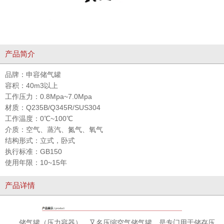
产品简介
品牌：
申容储气罐
容积：
40m3以上
工作压力：
0.8Mpa~7.0Mpa
材质：
Q235B/Q345R/SUS304
工作温度：
0℃~100℃
介质：
空气、蒸汽、氮气、氧气
结构形式：
立式，卧式
执行标准：
GB150
使用年限：
10~15年
产品详情
储气罐（压力容器），又名压缩空气储气罐，是专门用于储存压