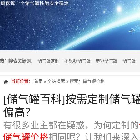
热门搜索关键词：
储气罐定制
不锈钢储气罐
申容储气罐
储气罐
当前位置：
首页
»
全站搜索
» 搜索：储气罐价格
气罐价格
储气罐品牌
储气罐容量2方
[储气罐百科]按需定制储气
偏高？
有很多业主都在疑惑，为何定制的
储气罐价格
相同呢？让我们来深入