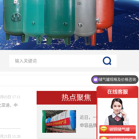
储气罐规格及价格咨询
热点聚焦
月03日 17:11
比亚迪、中
近日，一批上海
申容品牌...
东风本田选定上海申
月21日 11:26