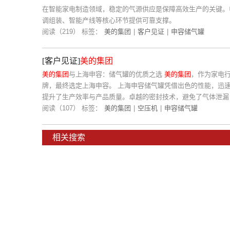
在智能家电制造领域，稳定的气源供应是保障高效生产的关键。
调组装、智能产线等核心环节提供可靠支撑。
阅读（219）
标签：
美的集团
|
客户见证
|
申容储气罐
[客户见证]
美的集团
美的集团
与上海申容：储气罐的优质之选
美的集团
，作为家电
牌，最终选定上海申容。 上海申容储气罐凭借出色的性能，迅
提升了生产效率与产品质量。卓越的密封技术，避免了气体泄漏
阅读（107）
标签：
美的集团
|
空压机
|
申容储气罐
相关搜索