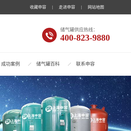
收藏申容
|
走进申容
|
网站地图
储气罐供应热线：
400-823-9880
成功案例
储气罐百科
联系申容