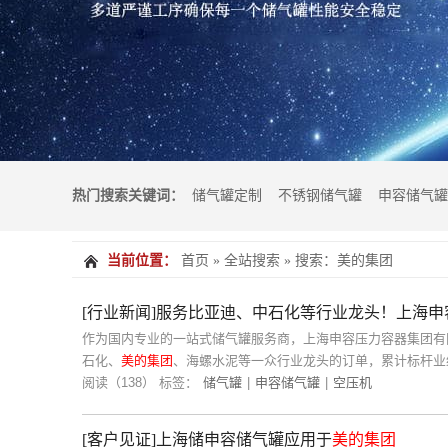
热门搜索关键词：
储气罐定制
不锈钢储气罐
申容储气罐
当前位置：
首页
»
全站搜索
» 搜索：美的集团
气罐价格
储气罐品牌
储气罐容量2方
[行业新闻]服务比亚迪、中石化等行业龙头！上海申容
作为国内专业的一站式储气罐服务商，上海申容压力容器集团有
石化、
美的集团
、海螺水泥等一众行业龙头的订单，累计标杆业绩
阅读（138）
标签：
储气罐
|
申容储气罐
|
空压机
[客户见证]上海储申容储气罐应用于
美的集团