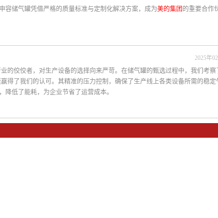
申容储气罐凭借严格的质量标准与定制化解决方案，成为
美的集团
的重要合作
2025年02
行业的佼佼者，对生产设备的选择向来严苛。在储气罐的甄选过程中，我们考察
速赢得了我们的认可。其精准的压力控制，确保了生产线上各类设备所需的稳定
，降低了能耗，为企业节省了运营成本。