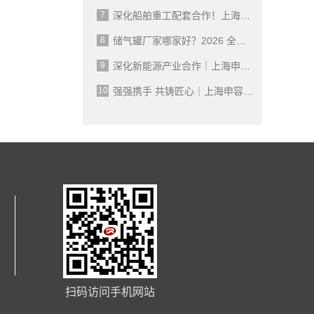
7
深化船舶重工配套合作！上海申容储气罐批量交付沪东中华造船集团，2026 高端压力容器制造实力再获认可
8
储气罐厂家哪家好？2026 全面落地 GB150-2024 新国标，申容成行业合规标杆
9
深化新能源产业合作｜上海申容一批高品质储气罐发往广西比亚迪
10
强强携手 共铸匠心｜上海申容高品质不锈钢储气罐成功交付承德钢铁
扫码访问手机网站