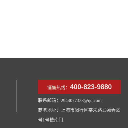
400-823-9880
销售热线：
联系邮箱：2944077328@qq.com
商务地址：上海市闵行区莘朱路1398弄65
号1号楼南门