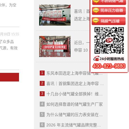
容储气罐，高品质压
力容器助力汽车智造
伙伴，为空
升级
喜讯｜首钢集团
选定上海...
喜讯｜首钢集团选定
上海申容 50 立方高
月18日 15:55
品质储气罐，携手筑
牢工业供气保障防线
了众多品
近日，一台上海
气源，有效
申容 10 ...
十几台小储气罐全部
换掉！维达纸业选用
申容 10 立方大罐，
管理省心、安全升
1
东风本田选定上海申容储气罐，高品质压力容器助力汽车智造升级
级！
2
喜讯｜首钢集团选定上海申容 50 立方高品质储气罐，携手筑牢工业供气保障防线
3
十几台小储气罐全部换掉！维达纸业选用申容 10 立方大罐，管理省心、安全升级！
4
如何选择靠谱的储气罐生产厂家
5
为什么储气罐的压力表安装在储气罐上必须用三通旋塞阀？
6
2026 年主流储气罐品牌完整分类清单