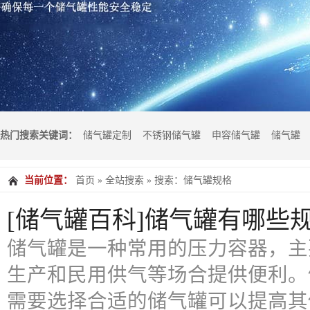
热门搜索关键词：
储气罐定制
不锈钢储气罐
申容储气罐
储气罐
当前位置：
首页
»
全站搜索
» 搜索：储气罐规格
气罐价格
储气罐品牌
储气罐容量2方
[储气罐百科]储气罐有哪些
储气罐是一种常用的压力容器，主
生产和民用供气等场合提供便利。
需要选择合适的储气罐可以提高其