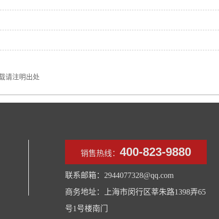
载请注明出处
400-823-9880
销售热线：
联系邮箱：2944077328@qq.com
商务地址：上海市闵行区莘朱路1398弄65
号1号楼南门