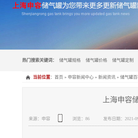
热门搜索关键词：
储气罐规格
储气罐价格
储气罐定制
当前位置
：
首页
»
申容新闻中心
»
新闻资讯
»
储气罐百
上海申容
来源：申容
浏览：
86
发布日期：2021-09-