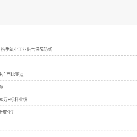
，携手筑牢工业供气保障防线
往广西比亚迪
章
0万+标杆业绩
些新变化？