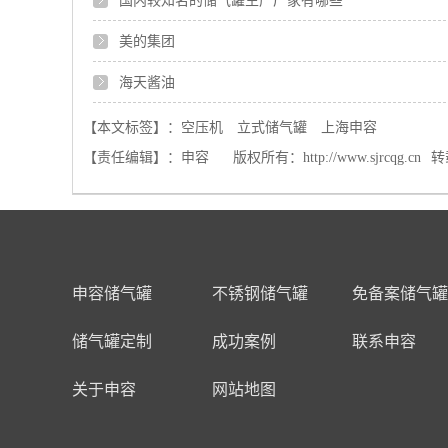
国内较知名的储气罐生产厂家有哪些
美的集团
海天酱油
【本文标签】：
空压机
立式储气罐
上海申容
【责任编辑】：
申容
版权所有：
http://www.sjrcqg.cn
转
申容储气罐
不锈钢储气罐
免备案储气罐
储气罐定制
成功案例
联系申容
关于申容
网站地图