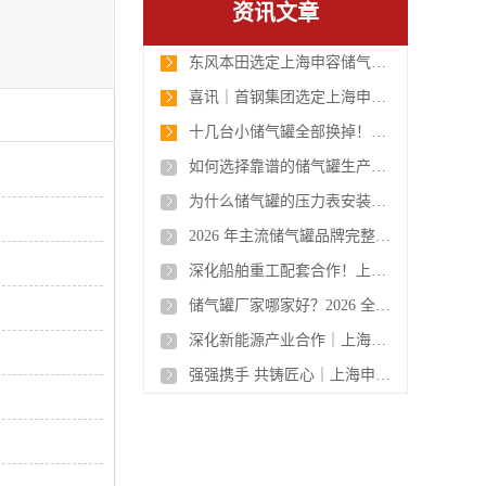
资讯文章
东风本田选定上海申容储气罐，高品质压力容器助力汽车智造升级
喜讯｜首钢集团选定上海申容 50 立方高品质储气罐，携手筑牢工业供气保障防线
十几台小储气罐全部换掉！维达纸业选用申容 10 立方大罐，管理省心、安全升级！
如何选择靠谱的储气罐生产厂家
为什么储气罐的压力表安装在储气罐上必须用三通旋塞阀？
2026 年主流储气罐品牌完整分类清单
深化船舶重工配套合作！上海申容储气罐批量交付沪东中华造船集团，2026 高端压力容器制造实力再获认可
储气罐厂家哪家好？2026 全面落地 GB150-2024 新国标，申容成行业合规标杆
深化新能源产业合作｜上海申容一批高品质储气罐发往广西比亚迪
强强携手 共铸匠心｜上海申容高品质不锈钢储气罐成功交付承德钢铁