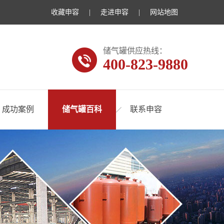
收藏申容
|
走进申容
|
网站地图
储气罐供应热线：
400-823-9880
成功案例
储气罐百科
联系申容