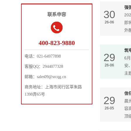
强
30
联系申容
2
26-06
即
外醒
400-823-9880
筑
29
电话：
021-64977898
6
26-06
安
客服QQ：
2944077328
主题
邮箱：
sales09@srcqg.cn
商务地址：
上海市闵行区莘朱路
信
1398弄65号
29
晨
26-05
容
顶级