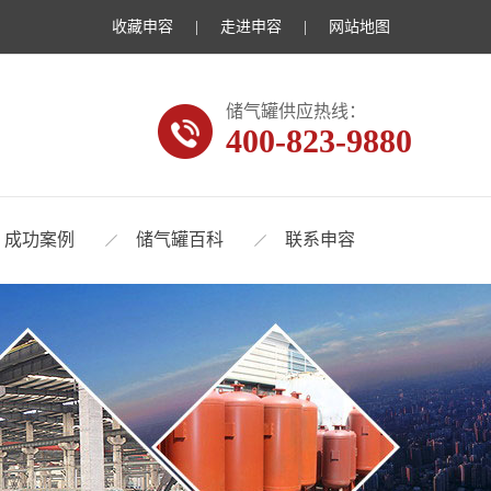
收藏申容
|
走进申容
|
网站地图
储气罐供应热线：
400-823-9880
成功案例
储气罐百科
联系申容