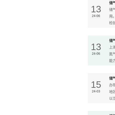
储
13
储
24-06
用
检验
储
13
上
24-06
氮
能力
储
15
办
24-03
地
以当