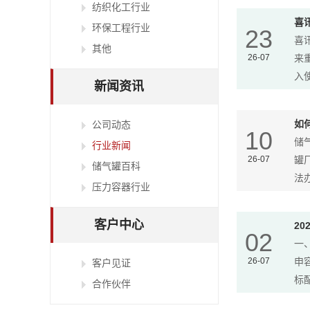
纺织化工行业
喜
环保工程行业
23
喜
其他
26-07
来
入使
新闻资讯
如
公司动态
10
储
行业新闻
26-07
罐
储气罐百科
法办
压力容器行业
客户中心
2
02
一
26-07
申
客户见证
标配
合作伙伴