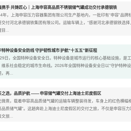
强携手 共铸匠心｜上海申容高品质不锈钢储气罐成功交付承德钢铁
024年，上海申容压力容器集团有限公司生产基地内，一批印有“申容”品
将交付河北承德钢铁集团有限公司。运输车辆上，“感谢河北承德钢铁选择
目...
牢特种设备安全防线 守护韧性城市 护航“十五五”新征程
月29日，全国特种设备安全日。特种设备是城市运行的核心基础设施，是
、维系社会稳定的城市生命线。2026年全国特种设备安全日以“守护特种设
，再...
任之选，品质护航 —— 申容储气罐交付上海迪士尼度假区
光微熹，载着申容高品质储气罐的运输车辆整装待发，车身上的红色横幅格
高品质储气罐”。这趟奔赴上海迪士尼度假区的交付之旅，不仅是申容压力
文旅...