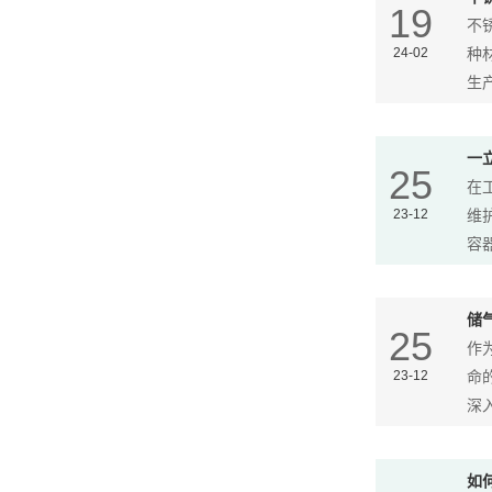
19
不
24-02
种
生产
一
25
在
23-12
维
容器
储
25
作
23-12
命
深入
如