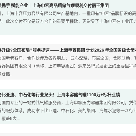
强携手 赋能产业｜上海申容高品质储气罐顺利交付丽王集团
日，上海申容压力容器有限公司生产基地内，一批印有“申容”品牌标识的
团。此次交付不仅是双方合作的重要里程碑，更彰显了上海申容在工业压
略升级?全国布局?服务提速 —— 上海申容集团 计划2026 年全国省级仓
全国新老客户、合作伙伴及各界朋友： 匠心深耕，布局全国；仓网联动，智
容器集团有限公司（简称：上海申容集团）迎来品牌发展史上的重要里程碑 
仓储...
务比亚迪、中石化等行业龙头！上海申容储气罐1100万+标杆业绩
为国内专业的一站式储气罐服务商，上海申容压力容器集团有限公司，凭
善的服务体系，成功拿下比亚迪、中石化、美的集团、海螺水泥等一众行业
覆盖8大...