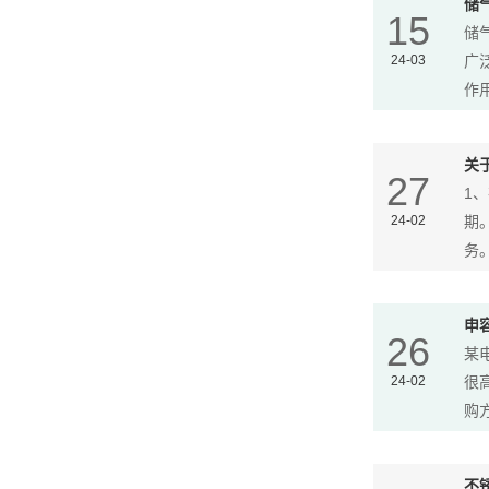
储
15
储
24-03
广
作用
关
27
1
24-02
期
务。
申
26
某
24-02
很
购方
不