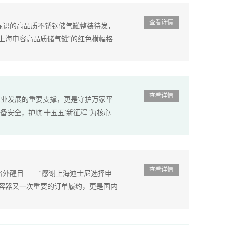
查看详情
牌标识的高品质不锈钢储气罐整装待发，
上海申容高品质储气罐”的红色横幅格
查看详情
工业发展的重要支撑，更是守护万家平
备安全，护航‘十五五’新征程”为核心
查看详情
外醒目 ——“感谢上海迪士尼选择申
容器又一次重要的订单履约，更是国内