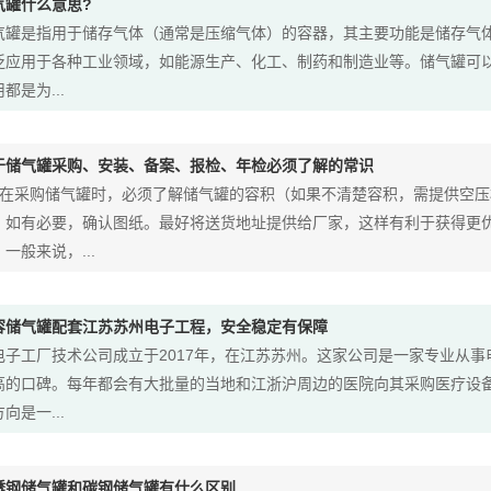
气罐什么意思?
气罐是指用于储存气体（通常是压缩气体）的容器，其主要功能是储存气
泛应用于各种工业领域，如能源生产、化工、制药和制造业等。储气罐可
都是为...
于储气罐采购、安装、备案、报检、年检必须了解的常识
、在采购储气罐时，必须了解储气罐的容积（如果不清楚容积，需提供空
。如有必要，确认图纸。最好将送货地址提供给厂家，这样有利于获得更
一般来说，...
容储气罐配套江苏苏州电子工程，安全稳定有保障
电子工厂技术公司成立于2017年，在江苏苏州。这家公司是一家专业从
高的口碑。每年都会有大批量的当地和江浙沪周边的医院向其采购医疗设
向是一...
锈钢储气罐和碳钢储气罐有什么区别