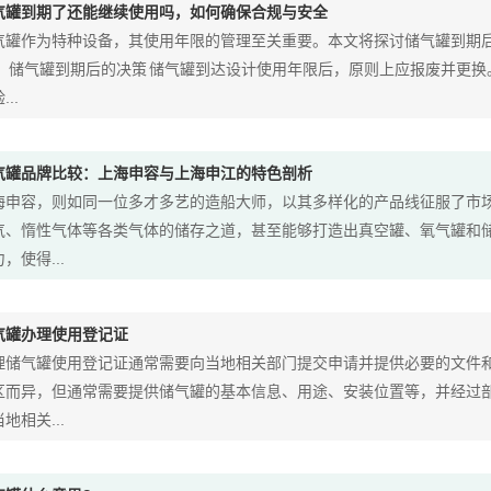
气罐到期了还能继续使用吗，如何确保合规与安全
气罐作为特种设备，其使用年限的管理至关重要。本文将探讨储气罐到期
。 储气罐到期后的决策 储气罐到达设计使用年限后，原则上应报废并更
...
气罐品牌比较：上海申容与上海申江的特色剖析
海申容，则如同一位多才多艺的造船大师，以其多样化的产品线征服了市
气、惰性气体等各类气体的储存之道，甚至能够打造出真空罐、氧气罐和
，使得...
气罐办理使用登记证
理储气罐使用登记证通常需要向当地相关部门提交申请并提供必要的文件
区而异，但通常需要提供储气罐的基本信息、用途、安装位置等，并经过
地相关...