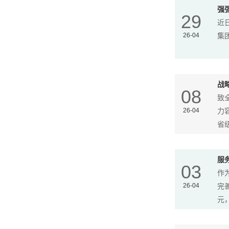
强
29
近
26-04
集
战
08
致
26-04
力
省级
服
03
作
26-04
完
元，