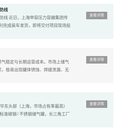
防线
查看详情
障防线 近日，上海申容压力容器集团传
顺利完成装车发货，即将交付项目现场投
查看详情
供气稳定与长期运营成本。市场上储气
家，极易出现罐体锈蚀、焊缝泄漏、无
查看详情
 华东头部（上海，市场占有率最高）
3 标准碳钢 / 不锈钢储气罐，长三角工厂