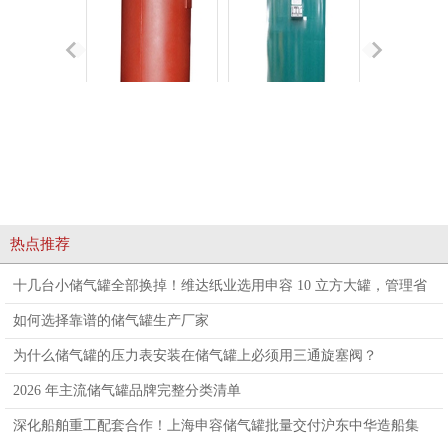
膈膜气压罐
碳钢真空罐
空气
热点推荐
十几台小储气罐全部换掉！维达纸业选用申容 10 立方大罐，管理省
心、安全升级！
如何选择靠谱的储气罐生产厂家
为什么储气罐的压力表安装在储气罐上必须用三通旋塞阀？
2026 年主流储气罐品牌完整分类清单
深化船舶重工配套合作！上海申容储气罐批量交付沪东中华造船集