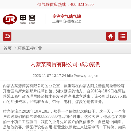
储气罐供应热线：
400-823-9880
专注空气储气罐
上海申容-重在安全
首页
环保工程行业
内蒙某商贸有限公司-成功案例
2023-11-07 13:17:24 http://www.sjrcqg.cn
内蒙古某源商贸有限公司的办公室，就坐落在内蒙古阿拉善盟阿拉善经济
开发区乌斯太镇那片绿草如茵、湖水荡漾的地方。自2016年3月9日在阿拉
善盟工商行政管理局经济技术开发分局注册成立以来，该公司以120万人民
币的注册资本，经营着五金、劳保、电料、煤炭的销售业务。
时光倒流至2018年10月18日，那是一个值得纪念的日子。这一天，一个客
户通过我们的储气罐4008239880电话询价过来。这位客户，他承包了内蒙
的一个项目工程项目，我们的业务先加客户的微信报价，自已是中间商，
是给他的客户做医疗设备的用,把营业执照发过来让帮申请一下特价。如果