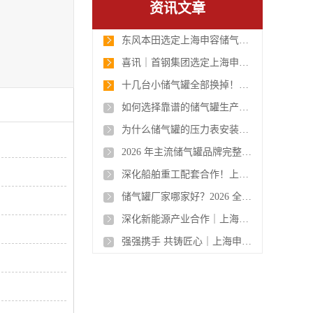
资讯文章
东风本田选定上海申容储气罐，高品质压力容器助力汽车智造升级
喜讯｜首钢集团选定上海申容 50 立方高品质储气罐，携手筑牢工业供气保障防线
十几台小储气罐全部换掉！维达纸业选用申容 10 立方大罐，管理省心、安全升级！
如何选择靠谱的储气罐生产厂家
为什么储气罐的压力表安装在储气罐上必须用三通旋塞阀？
2026 年主流储气罐品牌完整分类清单
深化船舶重工配套合作！上海申容储气罐批量交付沪东中华造船集团，2026 高端压力容器制造实力再获认可
储气罐厂家哪家好？2026 全面落地 GB150-2024 新国标，申容成行业合规标杆
深化新能源产业合作｜上海申容一批高品质储气罐发往广西比亚迪
强强携手 共铸匠心｜上海申容高品质不锈钢储气罐成功交付承德钢铁