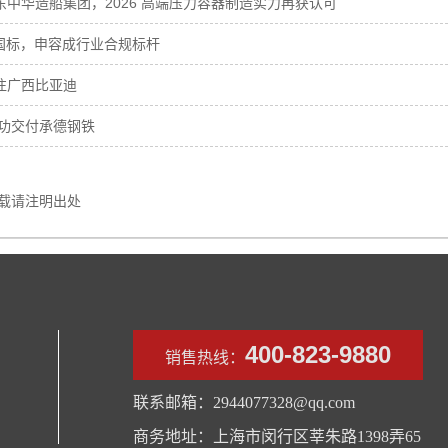
中华造船集团，2026 高端压力容器制造实力再获认可
4 新国标，申容成行业合规标杆
往广西比亚迪
功交付承德钢铁
载请注明出处
400-823-9880
销售热线：
联系邮箱：2944077328@qq.com
商务地址：上海市闵行区莘朱路1398弄65