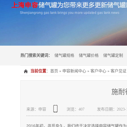
热门搜索关键词：
储气罐规格
储气罐价格
储气罐定制
当前位置
：
首页
»
申容新闻中心
»
客户中心
»
客户见证
施耐
来源：申容
浏览：
407
发布日期：2023-11
2016年初，寻觅良久，我们终于决定选择申容储气罐作