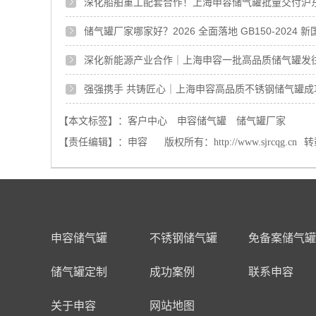
深化船舶重工配套合作！上海申容储气罐批量交付沪东
储气罐厂家哪家好？2026 全面落地 GB150-202
深化新能源产业合作｜上海申容一批高品质储气罐发
强强携手 共铸匠心｜上海申容高品质不锈钢储气罐成
【本文标签】：
客户中心
申容储气罐
储气罐厂家
【责任编辑】：
申容
版权所有：
http://www.sjrcqg.cn
转
申容储气罐
不锈钢储气罐
免备案储气罐
储气罐定制
成功案例
联系申容
关于申容
网站地图