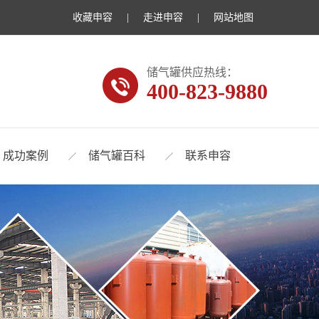
收藏申容
|
走进申容
|
网站地图
储气罐供应热线：
400-823-9880
成功案例
储气罐百科
联系申容