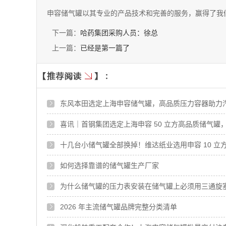
申容储气罐以其专业的产品技术和完善的服务，赢得了我
下一篇：
哈药集团采购人员：徐总
上一篇：
已经是第一篇了
东风本田选定上海申容储气罐，高品质压力容器助力
喜讯｜首钢集团选定上海申容 50 立方高品质储气罐
十几台小储气罐全部换掉！维达纸业选用申容 10 
如何选择靠谱的储气罐生产厂家
为什么储气罐的压力表安装在储气罐上必须用三通旋
2026 年主流储气罐品牌完整分类清单